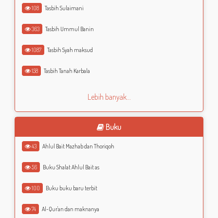
108
Tasbih Sulaimani
363
Tasbih Ummul Banin
1087
Tasbih Syah maksud
158
Tasbih Tanah Karbala
Lebih banyak...
Buku
43
Ahlul Bait Mazhab dan Thoriqoh
56
Buku Shalat Ahlul Bait as
100
Buku buku baru terbit
74
Al-Qur'an dan maknanya