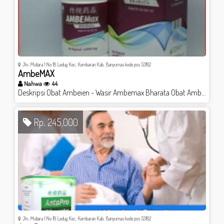
Jln. Mutiara 1 No 18 Ledug Kec. Kembaran Kab. Banyumas kode pos 53182
AmbeMAX
Nahwa
44
Deskripsi Obat Ambeien - Wasir Ambemax Bharata Obat Ambeien - Wasir Ambemax Bharata Ambeien adalah kondisi saat tekanan pembuluh darah pada vena mengalami pelebaran dan mengakibatkan pembengkakan disekitar anus. kondisi seperti ini akan mengganggu aktivitas anda yang akan menyebabkan risih, gatal di sekitar anus, BAB terasa sakit, nyeri dan BAB berdarah. Sekarang anda tidak perlu lagi risau ataupun cemas karena kami punya solusi yang tepat dan cepat sembuhkan ambeien tanpa operasi dan tanpa efek samping. AMBEMax BHARATA Detail Produk 1 botol ambemax isi 50 kapsul @500mg Izin BPOM POM TR 193 332 131 Khasiat produk - Membantu meringankan gejala wasir - Menghilangkan nyeri ketika BAB - Mampu mengobati BAB berdarah dan sulit BAB - Mengilangkan rasa gatal di sekitar anus - Mengempiskan benjolan ambeien Dosis Aturan minum 3 x 2 kapsul perhari Komposisi Tiap kapsul mengandung ekstrak yang setara dengan - Graptophyllum pictum folium (Daun Ungu) 1.250mg - Phaleria macrocarpa fructus (Mahkota Dewa) 500mg - Curcuma Zedoaria rhizome ( Rimpang Kunit Putih) 750mg Untuk Keluhan Penyakit - Ambeien - Wasir - BAB Berdarah - BAB sakit - Susah BAB - Benjolan di anus - Perih, panas di sekitar anus dan berbagai gejala ambeien lainnya OBAT SELALU READY PRODUK 100% ORIGINAL
Rp. 245,000
Jln. Mutiara 1 No 18 Ledug Kec. Kembaran Kab. Banyumas kode pos 53182