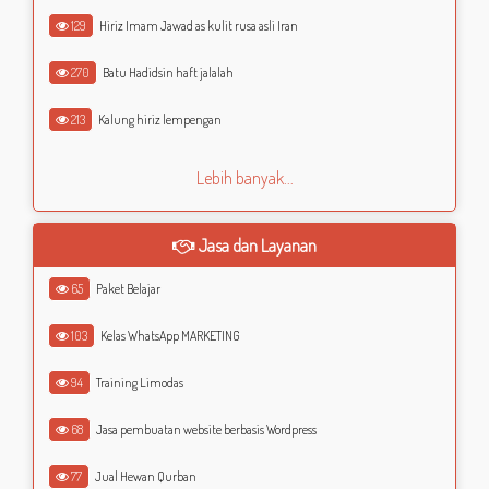
129
Hiriz Imam Jawad as kulit rusa asli Iran
270
Batu Hadidsin haft jalalah
213
Kalung hiriz lempengan
Lebih banyak...
Jasa dan Layanan
65
Paket Belajar
103
Kelas WhatsApp MARKETING
94
Training Limodas
68
Jasa pembuatan website berbasis Wordpress
77
Jual Hewan Qurban