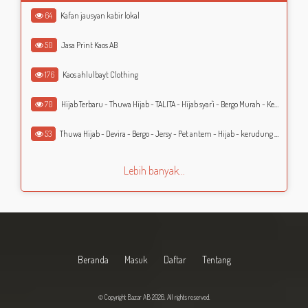
64
Kafan jausyan kabir lokal
50
Jasa Print Kaos AB
176
Kaos ahlulbayt Clothing
70
Hijab Terbaru - Thuwa Hijab - TALITA - Hijab syar'i - Bergo Murah - Kerudung Murah - Jilbab Murah
53
Thuwa Hijab - Devira - Bergo - Jersy - Pet antem - Hijab - kerudung - Jilbab
Lebih banyak...
Beranda
Masuk
Daftar
Tentang
© Copyright Bazar AB 2026. All rights reserved.