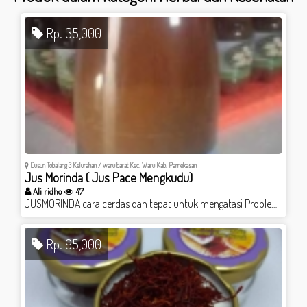
Rp. 35,000
Dusun Tobalang 3 Kelurahan / waru barat Kec. Waru Kab. Pamekasan
Jus Morinda ( Jus Pace Mengkudu)
Ali ridho
47
JUSMORINDA cara cerdas dan tepat untuk mengatasi Problem kesehatan anda !!! Sebab JUSMORINDA mampu memperbaiki dan mengoptimalkan fungsi 5 organ vital tubuh manusia .. Seperti : 1. Jantung 2. Liver 3. Ginjal 4. Pangkreas dan 5 Paru paru ..!!!!
Rp. 95,000