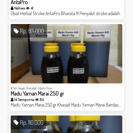
AntaPro
Nahwa
41
Obat Herbal Stroke AntaPro Bharata !!! Penyakit stroke adalah penyakit yang terjadi ketika pasokan darah menuju otak terganggu atau sama sekali berkurang, sehingga jaringan otak kekurangan oksigen dan nutrisi. Dalam beberapa menit, sel-sel otak mulai mati. Maka obat stroke yang bagus sangat dibutuhkan pada saat gejala stroke mulai menyerang. Penyakit ini merupakan kondisi yang dapat mengancam hidup seseorang dan dapat menimbulkan kerusakan permanen pada otak. Sebelum terlambat, anda harus segera mengambil tindakan penting penyelamatan dengan konsumsi obat stroke terbaik yang pernah ada. JANGAN KUATIR KAMI MENAWARKAN SALAH SATU SOLUSI !!! Gejala stroke dan Penderita stroke SEMBUH !!!♥️♥️♥️ OBAT HERBAL ANTAPRO BHARATA ???????????? AntaPro Bharata merupakan obat herbal yang sudah terbukti untuk mengobati stroke ringan maupun kronis, kaki lumpuh, muka menceng, tangan atau kaki terasa mati rasa (kaku). AntaPro berfungsi sebagai pelancar peredaran darah yang biasanya stroke di akibatkan karena penyumbatan plak plak kolesterol yang menumpuk di peredaran darah. AntaPro merupakan Obat Herbal yang terbuat dari beras merah, biji kopi hijau (green coffee bean), dan buah apel dengan pengolahan menggunakan teknologi moderen sehingga menghasilkan racikan yang sangat baik untuk kesehatan. Kelebihan utama dari AntaPro Bharata, selain dapat memenuhi asupan nutrisi yang tidak dapat dipenuhi oleh makanan utuh, AntaPro Bharata juga dapat membantu dalam pemenuhan kebutuhan nutrisi spesifik yang diperlukan oleh seseorang dengan kondisi kesehatan tertentu. Obat Herbal AntaPro Sudah terdaftar di BPOM dengan Nomor :TR193334101 SALAM SEHAT #ObatStrokeAntaProBharata #Herbalstruk #ObatStruk
Rp. 85,000
Kel. Tengah, Kramatjati, Jakarta Timur
Madu Yaman Marai 250 gr
14 Sempurna
84
Madu Yaman Marai 250 gr Khasiat Madu Yaman Marai Berdasarkan penelitian yang dilakukan oleh Al-Mamary (2002), madu Yaman memiliki kandungan antioksidan yang lebih tinggi dari pada madu yang dihasilkan dari negara lain. Selain kandungan antioksidan yang lebih tinggi, madu Yaman juga memiliki khasiat sebagai antibakteri, pembangkit stamina, mengatasi gangguan pada : hati, lambung, infeksi saluran pernafasan, penyakit akibat akibat kurang gizi, gangguan pencernaan, sembelit, panyakit pada mata, meningkatkan immunitas, luka akibat infeksi, bakar serta luka akibat operasi. Penelitian yang dilakukan oleh grup dari University of Ottawa menunjukkan bahwa madu Yaman mampu membunuh biofilm, bakteri yang terkenal tahan terhadap antinikroba yang paling kuat sekalipun. Khasiat madu sudah banyak terbukti, konsumsilah madu secara rutin untuk kesehatan tubuh Anda. TIDAK ADA EFEK SAMPING, Baik untuk ibu hamil dan balita serta segala usia
Rp. 110,000