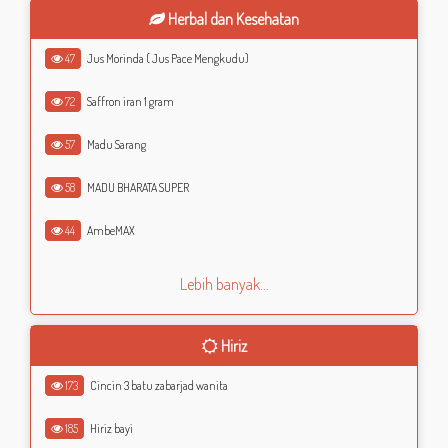
Herbal dan Kesehatan
47
Jus Morinda ( Jus Pace Mengkudu)
72
Saffron iran 1 gram
57
Madu Sarang
58
MADU BHARATA SUPER
44
AmbeMAX
Lebih banyak...
Hiriz
173
Cincin 3 batu zabarjad wanita
185
Hiriz bayi