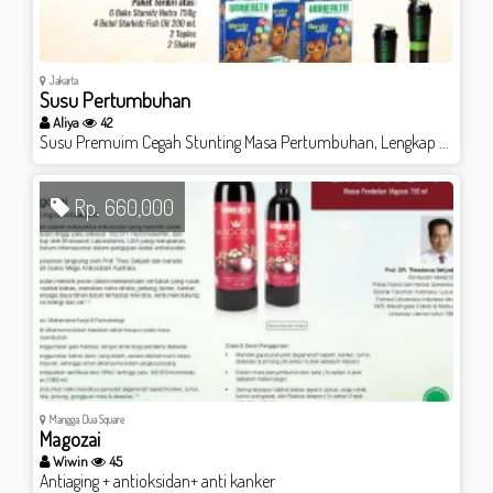
Jakarta
Susu Pertumbuhan
Aliya
42
Susu Premuim Cegah Stunting Masa Pertumbuhan, Lengkap Multivitamin dan Mineral
Rp. 660,000
Mangga Dua Square
Magozai
Wiwin
45
Antiaging + antioksidan+ anti kanker