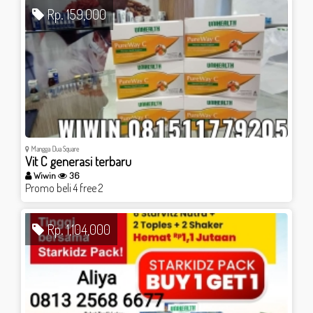
Rp. 159,000
Mangga Dua Square
Vit C generasi terbaru
Wiwin
36
Promo beli 4 free 2
Rp. 1,104,000