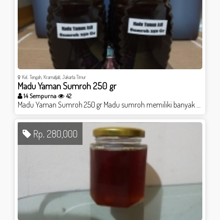
Kel. Tengah, Kramatjati, Jakarta Timur
Madu Yaman Sumroh 250 gr
14 Sempurna
42
Madu Yaman Sumroh 250 gr Madu sumroh memiliki banyak manfaat, diantaranya : - Madu ini merupakan solusi dari diabetes. Bahkan di yaman madu ini disebut sebagai insulin nabati. - Bermanfaat untuk mengeluarkan sesuatu yang bukan dari tubuh seperti virus, racun dan bakteri. - Pengobatan untuk toxo plasma dan toxo rubella. - Solusi bagi wanita yang memiliki darah haid yang tidak normal dan tidak teratur. - Membersihkan rahim setelah melahirkan dan akibat keguguran tanpa harus operasi kuret.
Rp. 280,000