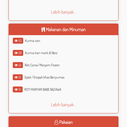
Lebih banyak...
Makanan dan Minuman
65
Kurma iran
68
Kurma Iran merk Al Borz
44
Roti Canai/Maryam Frozen
61
Opak /Gropak khas Banyumas
74
ROTI MARYAM BABE BAZAWA
Lebih banyak...
Pakaian