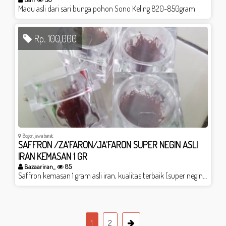
Madu asli dari sari bunga pohon Sono Keling 820-850gram
Rp. 100,000
Bogor, jawa barat.
SAFFRON /ZA'FARON/JA'FARON SUPER NEGIN ASLI
IRAN KEMASAN 1 GR
Bazaariran_
85
Saffron kemasan 1 gram asli iran, kualitas terbaik (super negin) pemakaian cukup 2-3 helai untuk segelas air. baik dikonsumsi untuk segala pencegahan penyakit.
1
2