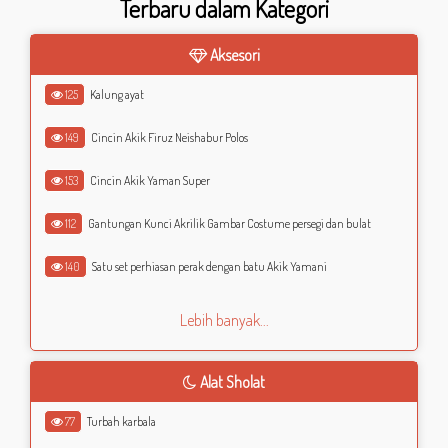
Terbaru dalam Kategori
Aksesori
125
Kalung ayat
149
Cincin Akik Firuz Neishabur Polos
153
Cincin Akik Yaman Super
112
Gantungan Kunci Akrilik Gambar Costume persegi dan bulat
140
Satu set perhiasan perak dengan batu Akik Yamani
Lebih banyak...
Alat Sholat
77
Turbah karbala