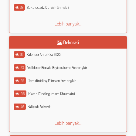
63
Buku ustadz Quraish Shihab 3
Lebih banyak...
Dekorasi
68
Kalender Ahlulkisa 2025
123
Walldecor Biodata Bayi costume Free ongkir
107
Jam diniding 12 imam free ongkir
106
Hiasan Dinding Imam Khumaini
146
Kaligrafi Solawat
Lebih banyak...