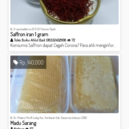
Jl raya keadilan no 23 RJB Panmas Depok
Saffron iran 1 gram
Toko Buku Ahlul Bait 085324521168
72
Konsumsi Saffron dapat Cegah Corona? Para ahli menginformasikan, COVID-19 (selanjutna ditulis Corona) terhitung virus yang tidak berbahaya dibanding virus sejenis seperti SARS. Tingkat kematian yang disebabkan oleh Corona juga jauh lebih rendah. Yang berbahaya adalah tingkat penyebarannya yang sedemikian cepat. Butuh delapan bulan bagi SARS untuk menginfeksi lebih dari 8.000 orang. Sedangkan Corona telah menginfeksi lebih dari 75.000 orang hanya dalam waktu sekitar delapan minggu. Meski tingkat kematian yang disebabkan oleh Corona hanya 2%, namun Corona bisa menyebabkan efek parah bahkan berujung pada kematian bagi mereka yang memiliki sistem kekebalan lemah seperti orang lanjut usia atau mereka yang memiliki riwayat kesehatan yang buruk. Disebutkan Corona dapat menyebabkan penyakit saluran pernapasan yang lebih rendah dan lebih serius, seperti pneumonia atau bronkitis. Nah dari sini, sebenarnya pencegahan untuk tidak terinfeksi Corona jadi terbuka lebar. Selain menjaga kebersihan dengan rutin cuci tangan dan menghindari sesering mungkin keluar rumah sebagaimana yang disarankan otoritas kesehatan, langkah pencegahan lainnya adalah memperkuat imun tubuh. Imun tubuh kuat bukan berarti tidak bisa tertular virus, tapi fungsinya adalah untuk menghadapi serangan virus sehingga virus tidak menimbulkan efek berbahaya bagi tubuh. Disebutkan para ahli, bahwa dalam banyak kasus, mereka yang positif terinfeksi Corona Virus tidak menampakkan gejala apapun. Sebutan di dunia medisnya, asimptomatik. Tidak timbulnya gejala, karena imun tubuh yang kuat. Salah satu herbal yang manfaatnya memperkuat imun tubuh dan dianjurkan medis terutama oleh dokter dan ahli di Iran adalah Saffron. Berikut, penjelasan yang saya rangkum dari sejumlah artikel dan berita di situs-situs Iran. Kita akan coba menjawab pertanyaan, apakah mengkonsumsi Saffron efektif untuk mencegah efek mematikan dari Corona dan zat dan kandungan apa saja yang dimiliki Saffron?. Sebagaimana informasi resmi, Corona pertama kali ditemukan di Wuhan China, yang kemudian menyebar dengan sedemikian cepat dan menjangkiti banyak negara termasuk diantaranya Iran. Sejak ditemukan pasien positif terinfeksi Corona pada 18 Februari lalu, sampai hari ini (6 April 2020) disebutkan ada 60.500 kasus Corona di Iran. Meski Corona telah menyebabkan kematian 3.739 orang, namun Iran berhasil memulihkan dari mereka yang terinfeksi sebanyak 24.236 orang. Dari 60 ribu kasus lebih, hanya sekitar 4000 pasien yang butuh penanganan serius. Artinya puluhan ribu dari warga Iran yang terinfeksi Corona tidak menimbulkan gejala atau hanya mengalami gejala ringan. Nah tentu jadi pertanyaan, apa banyaknya kasus asimptomatik (terinfeksi tapi tidak punya gejala) di Iran karena kebiasaan warga Iran mengkonsumsi Saffron secara rutin?. *Kandungan Saffron* Diantara bentuk pencegahan dan penyembuhan dari kasus Corona adalah mengkonsumsi makanan sehat terutama yang mampu memperkuat imun tubuh. Para ahli di Iran diantaranya menganjurkan untuk rutin mengkonsumsi lemon, madu, jahe, jintan hitam, bawang dan saffron. Mengapa saffron turut direkomendasikan untuk rutin dikonsumsi di masa pandemi ini?. Jawabannya diantaranya adalah karena saffron memiliki kandungan anti oksidan yang mampu menjaga kebugaran dan memperkuat sistem imun tubuh (immunomodulasi). Dengan komponen anti oksidan yang terkandung dalam satu helai saffron dapat melindungi sel-sel tubuh dari kerusakan akibat radikal bebas dan juga mampu melakukan neuroproteksi (perlindungan pada saraf). Ketika para ahli menyebut Corona adalah virus yang mampu melakukan mutasi secara cepat, saffron oleh ilmu kedokteran modern disebut sebagai herbal anti mutagenik yaitu dapat mencegah mutasi. Jadi dengan kandungan komponen anti oksidannya, Saffron bisa dikatakan mampu memberi efek secara tidak langsung pada perkembangan Corona dalam tubuh manusia yang terjangkiti. Sejak zaman dulu, Saffron telah dikenal sebagai herbal yang memiliki efek yang baik bagi
Rp. 140,000
Jln. Mutiara 1 No 18 Ledug Kec. Kembaran Kab. Banyumas kode pos 53182
Madu Sarang
Nahwa
57