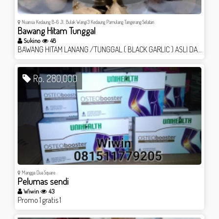
Nuansa Kedaung B-6 Jl. Bulak Wangi 3 Kedaung Pamulang Tangerang Selatan
Bawang Hitam Tunggal
Sukino
48
BAWANG HITAM LANANG /TUNGGAL ( BLACK GARLIC ) ASLI DAN KUALITAS PREMIUM ADA DISINI. Di Jamin TANPA PENGAWET & TANPA PEMUTIH. HOME MADE.
Rp. 280,000
Mangga Dua Square
Pelumas sendi
Wiwin
43
Promo 1 gratis 1