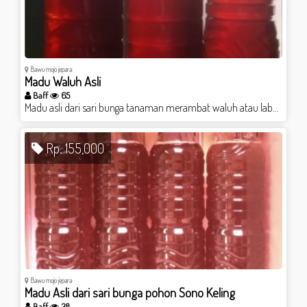
Bawu mojo jepara
Madu Waluh Asli
Baff
65
Madu asli dari sari bunga tanaman merambat waluh atau labu kuning
Rp. 155,000
Bawu mojo jepara
Madu Asli dari sari bunga pohon Sono Keling
Baff
38