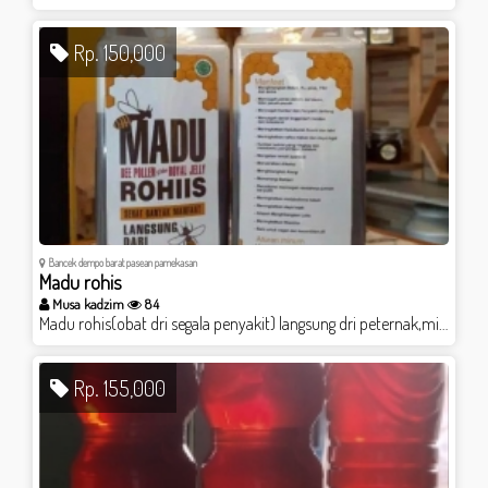
Rp. 150,000
Bancek dempo barat pasean pamekasan
Madu rohis
Musa kadzim
84
Madu rohis(obat dri segala penyakit) langsung dri peternak,minat bisa langsung wa ke no 087785327536
Rp. 155,000