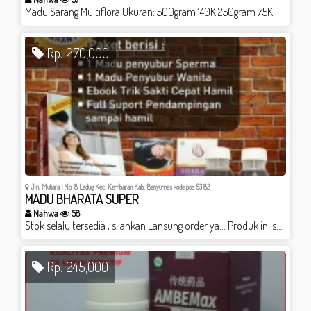
Madu Sarang Multiflora Ukuran: 500gram 140K 250gram 75K
Rp. 270,000
Jln. Mutiara 1 No 18 Ledug Kec. Kembaran Kab. Banyumas kode pos 53182
MADU BHARATA SUPER
Nahwa
58
Stok selalu tersedia , silahkan Lansung order ya... Produk ini sangat recomended Madu Murni Penyubur Rahim Dan Penyubur Pria Agar Cepat Hamil - Membantu Permasalahan Anda Yang Ingin Cepat Punya Momongan Hanya Dalam 2 Bulan Saja Stok selalu ready , silakan langsung di order.. Khasiat: 1. Membantu meningkatkan kualitas kesuburan rahim 2. Menyeimbangkan hormon estrogen dan progesteron sehingga memicu terjadinya ovulasi (pembuahan) 3. Mengatasi disfungsitiroid penyebab anovulasi (gagal pembuahan) 4. Menonaktifkan sel-sel jahat seperti tumor dan kanker pada rahim yang dapat menghambat proses pembuahan 5. Memperlancar sumbatan pada tuba falopi akibat vaginismus/disparenia 6. Memperbaiki tuba fallopi yang rusak menjadikannya semakin siap untuk membuka dan mendukung proses pembuahan 7. Membantu menormalkan semua organ reproduksi bagi wanita yang pernah mengalami penyakit seksual dan radang panggul 8. Menyetabilkan tingkat keasaman dalam MIss V 9. Menormalkan siklus menstruasi 10. Meningkatkan kualitas sel telur 11. Membantu ovarium melepaskan sel telur yang sudah matang dan siap di buahi 12. Menormalkan lendir yang abnormal (terlalu kental) yang menghambat masuknya sel sperma kedalam rahim 13. Mengatasi hampir semua masalah akibat adanya gangguan pada organ reproduksi Bharata Super = Solusi Ampuh Cepat Hamil Sekarang anda dapat merencanakan program kehamilan anda dengan biaya yang murah, namun terbukti khasiatnya dalam membantu proses kehamilan Satu Paket Terdiri Dari: *Madu subur kandungan Bharata Super (untuk wanita) *Madu Subur Pria Bharata Super (untuk pria) *Bonus Buku TRIK SAKTI CEPAT HAMIL BONUS Ebook Trik Sakti CEPAT HAMIL dalam 2 Bulan, Terbukti Berhasil
Rp. 245,000