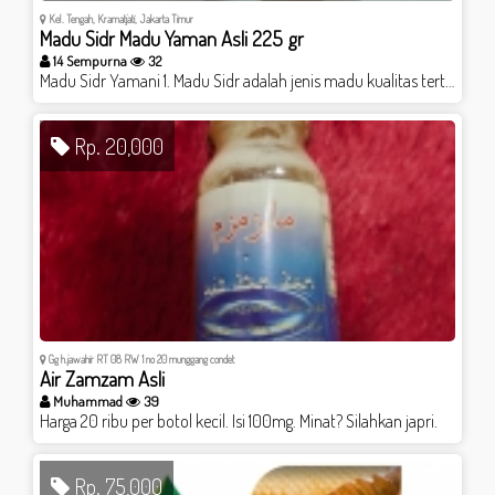
Kel. Tengah, Kramatjati, Jakarta Timur
Madu Sidr Madu Yaman Asli 225 gr
14 Sempurna
32
Madu Sidr Yamani 1. Madu Sidr adalah jenis madu kualitas tertinggi dan terbaik yang telah diakui dunia. 2. Madu Sidr mempunyai cita rasa mewah yang tak terlupakan. Lezat, manis dan lembut. Tanpa rasa asam sama sekali. 3. Kadar air di dalam Madu Sidr sangat rendah, sehingga lebih kaya kandungan nutrisi di dalam setiap tetesnya. 4. Madu Sidr mempunyai kandungan antioksidan yang sangat tinggi. 5. Aman dikonsumsi segala usia, karena telah dipasteurisasi, serta tidak ada rasa asam dan tajam sama sekali, hanya manis lembut. 6. Didukung Riset oleh Tala Alandejani, MD, di University of Ottawa (Canada) menemukan bahwa efektifitas madu sidr dalam membunuh berbagai macam bakteri mencapai 93%. 7. 100% konsumen kami puas dengan kualitas Madu Sidr, mostly become addicted!
Rp. 20,000
Gg h.jawahir RT 08 RW 1 no 20 munggang condet
Air Zamzam Asli
Muhammad
39
Harga 20 ribu per botol kecil. Isi 100mg. Minat? Silahkan japri.
Rp. 75,000