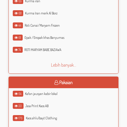
65
Kurma iran
68
Kurma Iran merk Al Borz
44
Roti Canai/Maryam Frozen
61
Opak /Gropak khas Banyumas
74
ROTI MARYAM BABE BAZAWA
Lebih banyak...
Pakaian
64
Kafan jausyan kabir lokal
50
Jasa Print Kaos AB
176
Kaos ahlulbayt Clothing