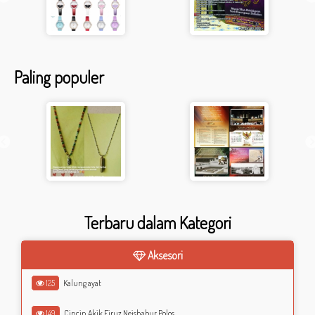
Paling populer
Terbaru dalam Kategori
Aksesori
125
Kalung ayat
149
Cincin Akik Firuz Neishabur Polos