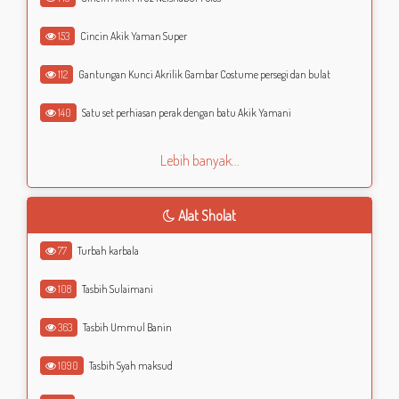
153
Cincin Akik Yaman Super
112
Gantungan Kunci Akrilik Gambar Costume persegi dan bulat
140
Satu set perhiasan perak dengan batu Akik Yamani
Lebih banyak...
Alat Sholat
77
Turbah karbala
108
Tasbih Sulaimani
363
Tasbih Ummul Banin
1090
Tasbih Syah maksud