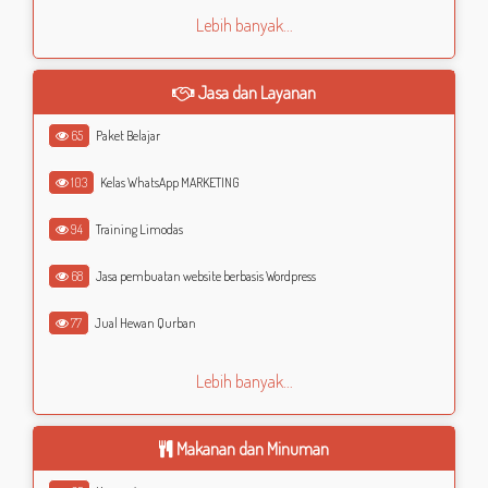
Lebih banyak...
Jasa dan Layanan
65
Paket Belajar
103
Kelas WhatsApp MARKETING
94
Training Limodas
68
Jasa pembuatan website berbasis Wordpress
77
Jual Hewan Qurban
Lebih banyak...
Makanan dan Minuman