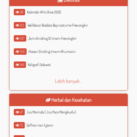
Dekorasi
68
Kalender Ahlulkisa 2025
123
Walldecor Biodata Bayi costume Free ongkir
107
Jam diniding 12 imam free ongkir
106
Hiasan Dinding Imam Khumaini
146
Kaligrafi Solawat
Lebih banyak...
Herbal dan Kesehatan
47
Jus Morinda ( Jus Pace Mengkudu)
72
Saffron iran 1 gram