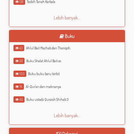
158
Tasbih Tanah Karbala
Lebih banyak...
Buku
43
Ahlul Bait Mazhab dan Thoriqoh
56
Buku Shalat Ahlul Bait as
100
Buku buku baru terbit
74
Al-Qur'an dan maknanya
63
Buku ustadz Quraish Shihab 3
Lebih banyak...