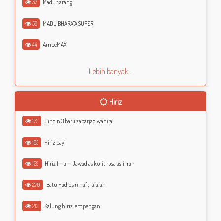
57
Madu Sarang
58
MADU BHARATA SUPER
44
AmbeMAX
Lebih banyak...
Hiriz
173
Cincin 3 batu zabarjad wanita
185
Hiriz bayi
129
Hiriz Imam Jawad as kulit rusa asli Iran
270
Batu Hadidsin haft jalalah
213
Kalung hiriz lempengan