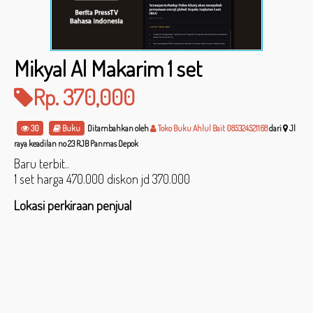
Mikyal Al Makarim 1 set
Rp. 370,000
30
Buku
Ditambahkan oleh
Toko Buku Ahlul Bait 085324521168
dari
Jl
raya keadilan no 23 RJB Panmas Depok
Baru terbit..
1 set harga 470.000 diskon jd 370.000
Lokasi perkiraan penjual