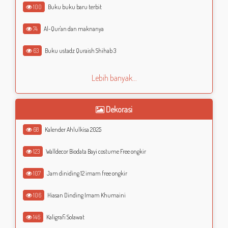
100
Buku buku baru terbit
74
Al-Qur'an dan maknanya
63
Buku ustadz Quraish Shihab 3
Lebih banyak...
Dekorasi
68
Kalender Ahlulkisa 2025
123
Walldecor Biodata Bayi costume Free ongkir
107
Jam diniding 12 imam free ongkir
106
Hiasan Dinding Imam Khumaini
146
Kaligrafi Solawat