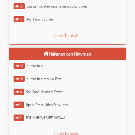
68
Jasa pembuatan website berbasis Wordpress
77
Jual Hewan Qurban
Lebih banyak...
Makanan dan Minuman
65
Kurma iran
68
Kurma Iran merk Al Borz
44
Roti Canai/Maryam Frozen
61
Opak /Gropak khas Banyumas
74
ROTI MARYAM BABE BAZAWA
Lebih banyak...