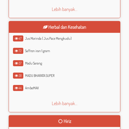
Lebih banyak...
Herbal dan Kesehatan
47
Jus Morinda ( Jus Pace Mengkudu)
72
Saffron iran 1 gram
57
Madu Sarang
58
MADU BHARATA SUPER
44
AmbeMAX
Lebih banyak...
Hiriz