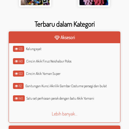
Terbaru dalam Kategori
Aksesori
125
Kalung ayat
149
Cincin Akik Firuz Neishabur Polos
153
Cincin Akik Yaman Super
112
Gantungan Kunci Akrilik Gambar Costume persegi dan bulat
140
Satu set perhiasan perak dengan batu Akik Yamani
Lebih banyak...