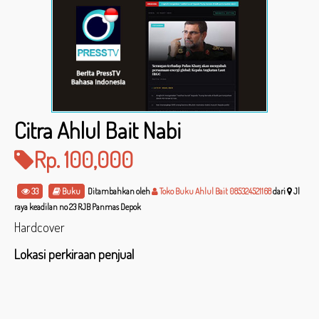
Citra Ahlul Bait Nabi
Rp. 100,000
33
Buku
Ditambahkan oleh
Toko Buku Ahlul Bait 085324521168
dari
Jl
raya keadilan no 23 RJB Panmas Depok
Hardcover
Lokasi perkiraan penjual