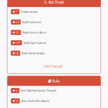
Alat Sholat
77
Turbah karbala
108
Tasbih Sulaimani
363
Tasbih Ummul Banin
1087
Tasbih Syah maksud
158
Tasbih Tanah Karbala
Lebih banyak...
Buku
43
Ahlul Bait Mazhab dan Thoriqoh
56
Buku Shalat Ahlul Bait as