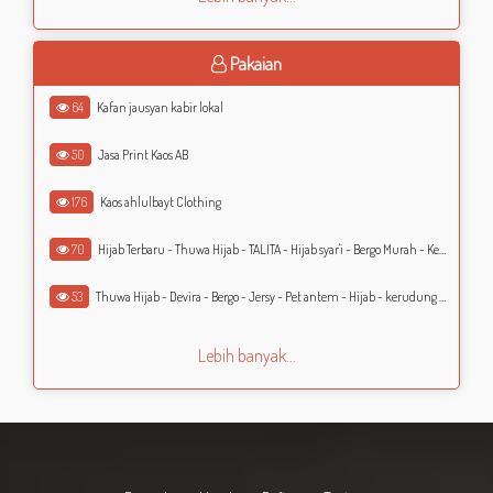
Pakaian
64
Kafan jausyan kabir lokal
50
Jasa Print Kaos AB
176
Kaos ahlulbayt Clothing
70
Hijab Terbaru - Thuwa Hijab - TALITA - Hijab syar'i - Bergo Murah - Kerudung Murah - Jilbab Murah
53
Thuwa Hijab - Devira - Bergo - Jersy - Pet antem - Hijab - kerudung - Jilbab
Lebih banyak...