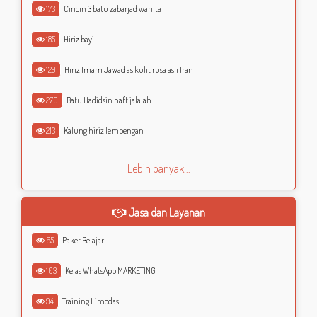
173
Cincin 3 batu zabarjad wanita
185
Hiriz bayi
129
Hiriz Imam Jawad as kulit rusa asli Iran
270
Batu Hadidsin haft jalalah
213
Kalung hiriz lempengan
Lebih banyak...
Jasa dan Layanan
65
Paket Belajar
103
Kelas WhatsApp MARKETING
94
Training Limodas