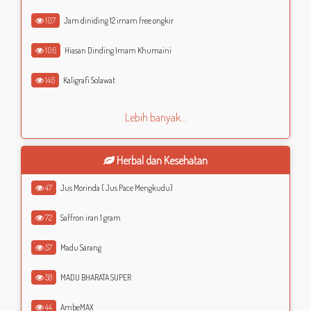
107
Jam diniding 12 imam free ongkir
106
Hiasan Dinding Imam Khumaini
146
Kaligrafi Solawat
Lebih banyak...
Herbal dan Kesehatan
47
Jus Morinda ( Jus Pace Mengkudu)
72
Saffron iran 1 gram
57
Madu Sarang
58
MADU BHARATA SUPER
44
AmbeMAX