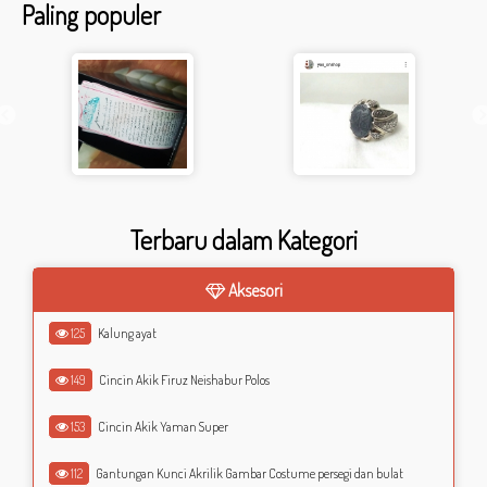
Paling populer
Terbaru dalam Kategori
Aksesori
125
Kalung ayat
149
Cincin Akik Firuz Neishabur Polos
153
Cincin Akik Yaman Super
112
Gantungan Kunci Akrilik Gambar Costume persegi dan bulat