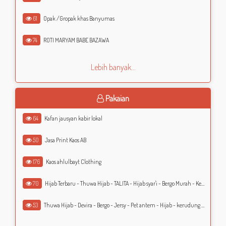
61
Opak /Gropak khas Banyumas
74
ROTI MARYAM BABE BAZAWA
Lebih banyak...
Pakaian
64
Kafan jausyan kabir lokal
50
Jasa Print Kaos AB
176
Kaos ahlulbayt Clothing
70
Hijab Terbaru - Thuwa Hijab - TALITA - Hijab syar'i - Bergo Murah - Kerudung Murah - Jilbab Murah
53
Thuwa Hijab - Devira - Bergo - Jersy - Pet antem - Hijab - kerudung - Jilbab