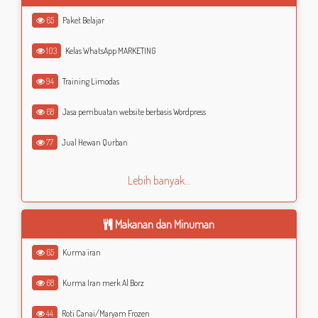
65
Paket Belajar
103
Kelas WhatsApp MARKETING
94
Training Limodas
68
Jasa pembuatan website berbasis Wordpress
77
Jual Hewan Qurban
Lebih banyak...
Makanan dan Minuman
65
Kurma iran
68
Kurma Iran merk Al Borz
44
Roti Canai/Maryam Frozen