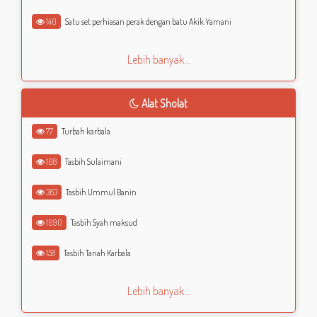
140
Satu set perhiasan perak dengan batu Akik Yamani
Lebih banyak...
Alat Sholat
77
Turbah karbala
108
Tasbih Sulaimani
363
Tasbih Ummul Banin
1090
Tasbih Syah maksud
158
Tasbih Tanah Karbala
Lebih banyak...