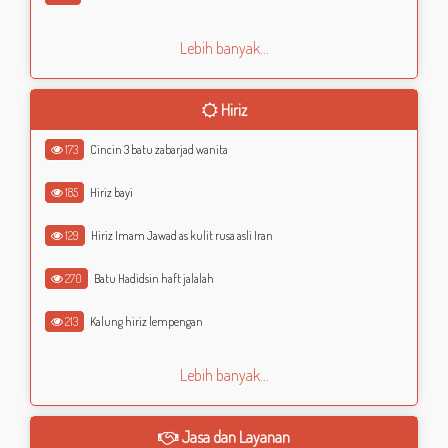
Lebih banyak...
Hiriz
173
Cincin 3 batu zabarjad wanita
185
Hiriz bayi
129
Hiriz Imam Jawad as kulit rusa asli Iran
270
Batu Hadidsin haft jalalah
213
Kalung hiriz lempengan
Lebih banyak...
Jasa dan Layanan