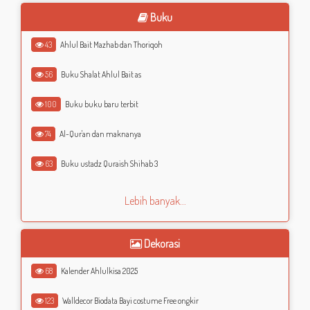
Buku
43
Ahlul Bait Mazhab dan Thoriqoh
56
Buku Shalat Ahlul Bait as
100
Buku buku baru terbit
74
Al-Qur'an dan maknanya
63
Buku ustadz Quraish Shihab 3
Lebih banyak...
Dekorasi
68
Kalender Ahlulkisa 2025
123
Walldecor Biodata Bayi costume Free ongkir