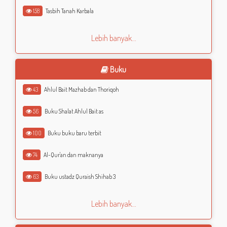
158
Tasbih Tanah Karbala
Lebih banyak...
Buku
43
Ahlul Bait Mazhab dan Thoriqoh
56
Buku Shalat Ahlul Bait as
100
Buku buku baru terbit
74
Al-Qur'an dan maknanya
63
Buku ustadz Quraish Shihab 3
Lebih banyak...