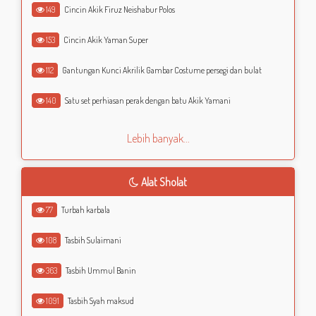
149
Cincin Akik Firuz Neishabur Polos
153
Cincin Akik Yaman Super
112
Gantungan Kunci Akrilik Gambar Costume persegi dan bulat
140
Satu set perhiasan perak dengan batu Akik Yamani
Lebih banyak...
Alat Sholat
77
Turbah karbala
108
Tasbih Sulaimani
363
Tasbih Ummul Banin
1091
Tasbih Syah maksud