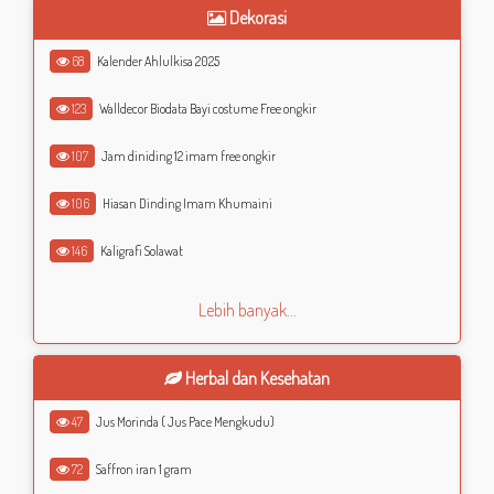
Dekorasi
68
Kalender Ahlulkisa 2025
123
Walldecor Biodata Bayi costume Free ongkir
107
Jam diniding 12 imam free ongkir
106
Hiasan Dinding Imam Khumaini
146
Kaligrafi Solawat
Lebih banyak...
Herbal dan Kesehatan
47
Jus Morinda ( Jus Pace Mengkudu)
72
Saffron iran 1 gram