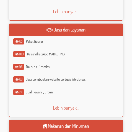
Lebih banyak...
Jasa dan Layanan
65
Paket Belajar
103
Kelas WhatsApp MARKETING
95
Training Limodas
68
Jasa pembuatan website berbasis Wordpress
77
Jual Hewan Qurban
Lebih banyak...
Makanan dan Minuman