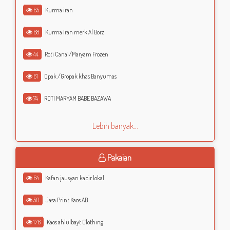
65
Kurma iran
68
Kurma Iran merk Al Borz
44
Roti Canai/Maryam Frozen
61
Opak /Gropak khas Banyumas
74
ROTI MARYAM BABE BAZAWA
Lebih banyak...
Pakaian
64
Kafan jausyan kabir lokal
50
Jasa Print Kaos AB
176
Kaos ahlulbayt Clothing