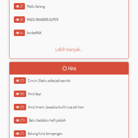
57
Madu Sarang
58
MADU BHARATA SUPER
44
AmbeMAX
Lebih banyak...
Hiriz
173
Cincin 3 batu zabarjad wanita
186
Hiriz bayi
129
Hiriz Imam Jawad as kulit rusa asli Iran
270
Batu Hadidsin haft jalalah
213
Kalung hiriz lempengan