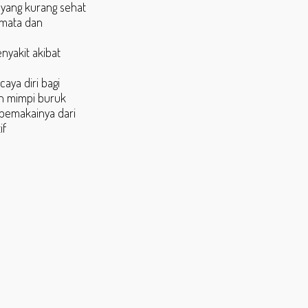
r yang kurang sehat
 mata dan
nyakit akibat
aya diri bagi
an mimpi buruk
 pemakainya dari
if