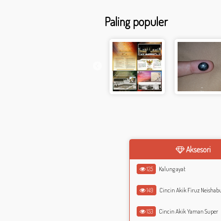
Paling populer
Aksesori
125
Kalung ayat
149
Cincin Akik Firuz Neishabu
153
Cincin Akik Yaman Super