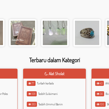
Terbaru dalam Kategori
Alat Sholat
77
Turbah karbala
43
Ahl
r Polos
108
Tasbih Sulaimani
56
Buk
363
Tasbih Ummul Banin
100
B