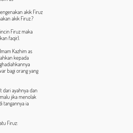
engenakan akik Firuz
kan akik Firuz.?
incin Firuz maka
an faqir).
 Imam Kazhim as
adiahkan kepada
nghadiahkannya
ar bagi orang yang
t dari ayahnya dan
 malu jika menolak
i tangannya ia
tu Firuz: