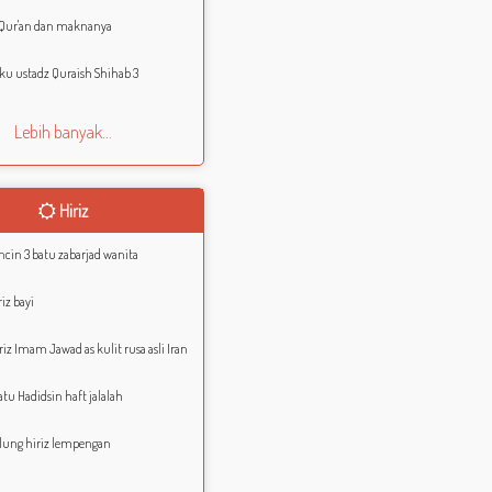
Qur'an dan maknanya
u ustadz Quraish Shihab 3
Lebih banyak...
Hiriz
ncin 3 batu zabarjad wanita
iz bayi
riz Imam Jawad as kulit rusa asli Iran
tu Hadidsin haft jalalah
lung hiriz lempengan