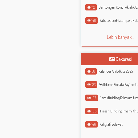
112
Gantungan Kunci Akrilik Gambar Costume p
140
Satu set perhiasan perak dengan ba
Lebih banyak...
Dekorasi
68
Kalender Ahlulkisa 2025
123
Walldecor Biodata Bayi costum
107
Jam diniding 12 imam free
106
Hiasan Dinding Imam Kh
146
Kaligrafi Solawat