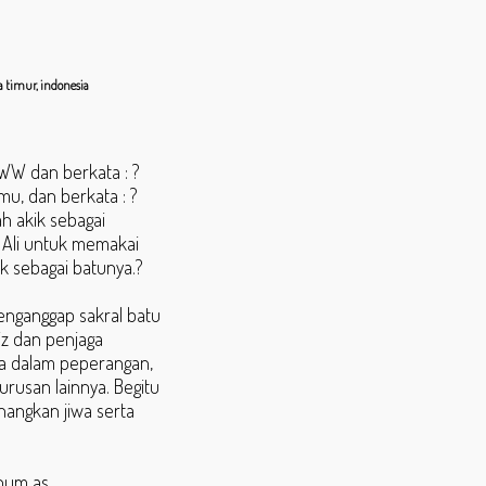
a timur, indonesia
AWW dan berkata : ?
u, dan berkata : ?
h akik sebagai
 Ali untuk memakai
k sebagai batunya.?
menganggap sakral batu
iz dan penjaga
a dalam peperangan,
usan lainnya. Begitu
angkan jiwa serta
shum as