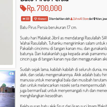
Rp. 700,000
156
Aksesori
Ditambahkan oleh
ZahraAli Store
dari
Krian, jaw
Batu Pirus Persia berukuran 1.7 cm.
Suatu hari Malaikat Jibril as mendatangi Rasulallah S
Wahai Rasulallah, Tuhanku mengirimkan salam untuk m
Pakailah cincinmu di tangan kanan mu, dan gunakanla
batunya. Dan katakanlah juga kepada anak pamanmu
cincin juga di tangan kanan nya dan menggunakan aki
Sudah sejak lama, kabilah kabilah di seluruh dunia, 
akik, dan selalu mengenakannya. Akik adalah batu hir
AD
manusia untuk menangkal bala dan musibah terutam
dan untuk melancarkan rezeki serta mempermudah ur
juga bermanfaat untuk menyemangati ruh dan menen
menghilangkan kesedihan.
Kekhususan batu akik firuz dari lisan suci Imam Mak