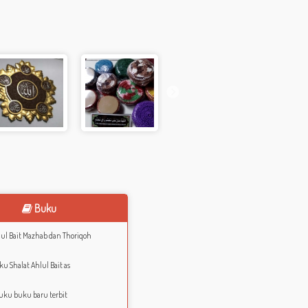
Buku
ul Bait Mazhab dan Thoriqoh
u Shalat Ahlul Bait as
uku buku baru terbit