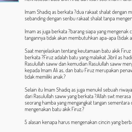
Imam Shadiq as berkata ?dua rakaat shalat dengan m
sebanding dengan seribu rakaat shalat tanpa mengena
Imam as juga berkata ?barang siapa yang mengenak c
tangannya tidak akan membutuhkan apa-apa (tidak ak
Saat menjelaskan tentang keutamaan batu akik Firuz
berkata ?Firuz adalah batu yang malaikat Jibril as h
Rasulullah saww dan kemudian Rasulullah saww me
kepada Imam Ali as, dan batu Firuz merupakan penaw
tidak memiliki anak.?
Selain itu Imam Shadiq as juga menukil sebuah riwaya
dari Rasulullah saww yang berkata ?Allah swt merasa
seorang hamba yang mengangkat tangan sementara d
mengenakan batu akik Firuz.?
5 alasan kenapa harus mengenakan cincin yang berba