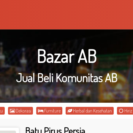
Bazar AB
Jual Beli Komunitas AB
ku
Dekorasi
Furniture
Herbal dan Kesehatan
Hiriz
Batu Pirus Persia