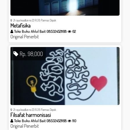
Jl raya keadilan no 23 RJB Panmas Depok
Metafisika
Toko Buku Ahlul Bait 085324521168
62
Original Penerbit
Rp. 98,000
Jl raya keadilan no 23 RJB Panmas Depok
Filsafat harmonisasi
Toko Buku Ahlul Bait 085324521168
110
Original Penerbit