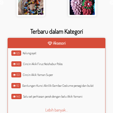
Terbaru dalam Kategori
Aksesori
125
Kalung ayat
149
Cincin Akik Firuz Neishabur Polos
153
Cincin Akik Yaman Super
112
Gantungan Kunci Akrilik Gambar Costume persegi dan bulat
140
Satu set perhiasan perak dengan batu Akik Yamani
Lebih banyak...