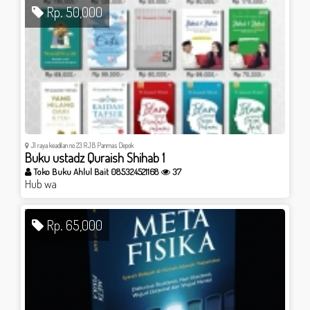
Rp. 50,000
Jl raya keadilan no 23 RJB Panmas Depok
Buku ustadz Quraish Shihab 1
Toko Buku Ahlul Bait 085324521168
37
Hub wa
Rp. 65,000