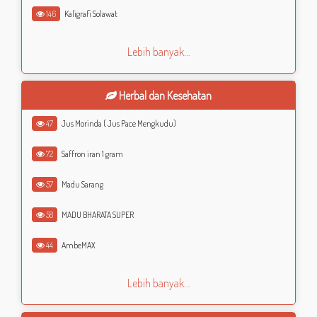
146
Kaligrafi Solawat
Lebih banyak...
Herbal dan Kesehatan
47
Jus Morinda ( Jus Pace Mengkudu)
72
Saffron iran 1 gram
57
Madu Sarang
58
MADU BHARATA SUPER
44
AmbeMAX
Lebih banyak...