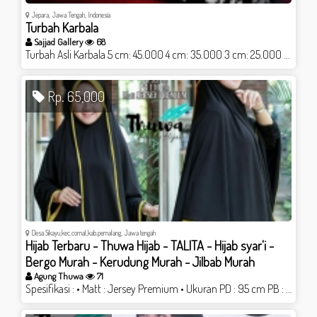
Jepara, Jawa Tengah, Indonesia
Turbah Karbala
Sajjad Gallery
68
Turbah Asli Karbala 5 cm: 45.000 4 cm: 35.000 3 cm: 25.000 Beli 3 pilih bonus: Ziarah asyura/Yasin/ikat kepala bertulis ya aba abdillah. Follow dan DM IG @sajjad.gallery Dapatin lebih banyak bonusmu! @sajjad.gallery
Rp. 65,000
Desa Sikayu,kec.comal,kab.pemalang, Jawa tengah
Hijab Terbaru - Thuwa Hijab - TALITA - Hijab syar'i -
Bergo Murah - Kerudung Murah - Jilbab Murah
Agung Thuwa
71
Spesifikasi : • Matt : Jersey Premium • Ukuran PD : 95 cm PB : 110 cm Ready 10 Warna Pilihan ( cek di website kami / shopee ) • Selisih perbedaan di karenakan proses produksi • Aksen : Kombinasi pet tali dan lis bawah yang menghilangkan kesan monoton saat di pakai • Pet antem khas Thuwa Hijab • PRODUSEN Hijab dengan kualitas jahitan dan bahan INSYA ALLAH bagus • Produk Original berLabel Thuwa Hijab kunjungi website kami ; www.thuwa.com shopee.co.id/thuwahijab