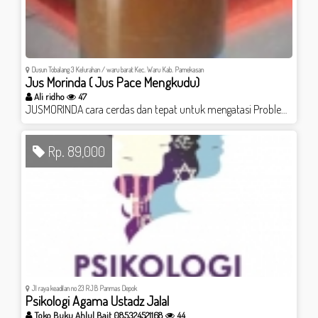
Dusun Tobalang 3 Kelurahan / waru barat Kec. Waru Kab. Pamekasan
Jus Morinda ( Jus Pace Mengkudu)
Ali ridho
47
JUSMORINDA cara cerdas dan tepat untuk mengatasi Problem kesehatan anda !!! Sebab JUSMORINDA mampu memperbaiki dan mengoptimalkan fungsi 5 organ vital tubuh manusia .. Seperti : 1. Jantung 2. Liver 3. Ginjal 4. Pangkreas dan 5 Paru paru ..!!!!
Rp. 89,000
Jl raya keadilan no 23 RJB Panmas Depok
Psikologi Agama Ustadz Jalal
Toko Buku Ahlul Bait 085324521168
44