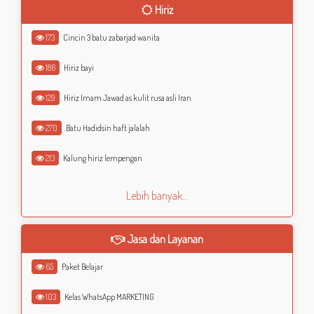
Hiriz
173
Cincin 3 batu zabarjad wanita
186
Hiriz bayi
129
Hiriz Imam Jawad as kulit rusa asli Iran
270
Batu Hadidsin haft jalalah
213
Kalung hiriz lempengan
Lebih banyak...
Jasa dan Layanan
65
Paket Belajar
103
Kelas WhatsApp MARKETING