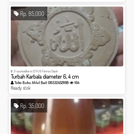
Rp. 85,000
Jl raya keadilan no 23 RJB Panmas Depok
Turbah Karbala diameter 6, 4 cm
Toko Buku Ahlul Bait 085324521168
164
Ready stok
Rp. 35,000