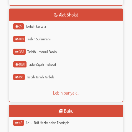
Alat Sholat
77
Turbah karbala
108
Tasbih Sulaimani
363
Tasbih Ummul Banin
1091
Tasbih Syah maksud
158
Tasbih Tanah Karbala
Lebih banyak...
Buku
43
Ahlul Bait Mazhab dan Thoriqoh