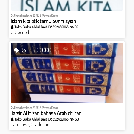
Jl raya keadilan no 23 RJB Panmas Depok
Islam kita titik temu Sunni syiah
Toko Buku Ahlul Bait 085324521168
32
ORI penerbit
Rp. 3,500,000
Jl raya keadilan no 23 RJB Panmas Depok
Tafsir Al Mizan bahasa Arab dr iran
Toko Buku Ahlul Bait 085324521168
60
Hardcover, ORI dr iran