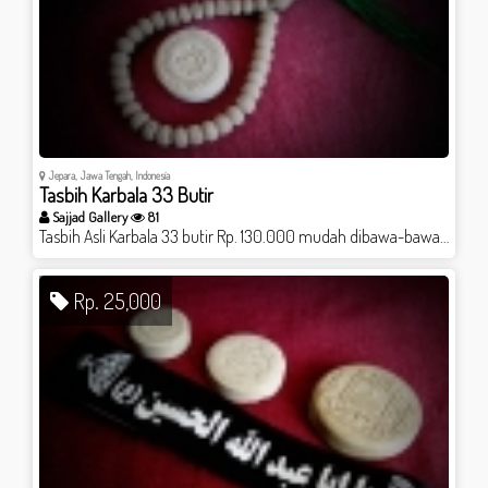
Jepara, Jawa Tengah, Indonesia
Tasbih Karbala 33 Butir
Sajjad Gallery
81
Tasbih Asli Karbala 33 butir Rp. 130.000 mudah dibawa-bawa. Bonus: Doa Ziarah Asyura/Yasin/ikat kepala bertulis ya aba abdillah Beli 2 tasbih dpt tambahan bonus: Turbah Karbala 3 cm. Follow dan DM IG @sajjad.gallery Dapatin lebih banyak bonusmu! @sajjad.gallery
Rp. 25,000