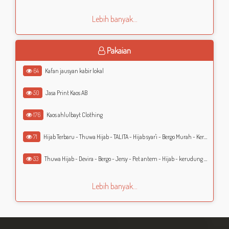
Lebih banyak...
Pakaian
64
Kafan jausyan kabir lokal
50
Jasa Print Kaos AB
176
Kaos ahlulbayt Clothing
71
Hijab Terbaru - Thuwa Hijab - TALITA - Hijab syar'i - Bergo Murah - Kerudung Murah - Jilbab Murah
53
Thuwa Hijab - Devira - Bergo - Jersy - Pet antem - Hijab - kerudung - Jilbab
Lebih banyak...