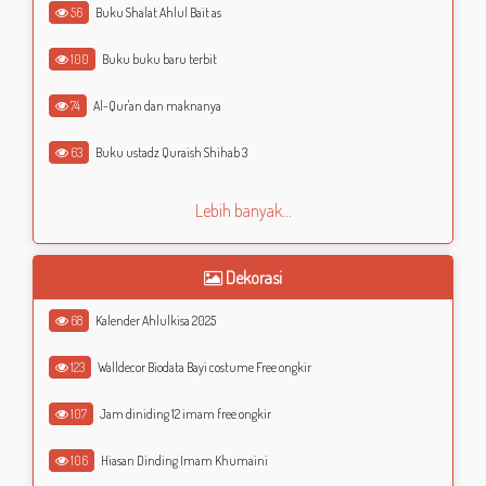
56
Buku Shalat Ahlul Bait as
100
Buku buku baru terbit
74
Al-Qur'an dan maknanya
63
Buku ustadz Quraish Shihab 3
Lebih banyak...
Dekorasi
68
Kalender Ahlulkisa 2025
123
Walldecor Biodata Bayi costume Free ongkir
107
Jam diniding 12 imam free ongkir
106
Hiasan Dinding Imam Khumaini