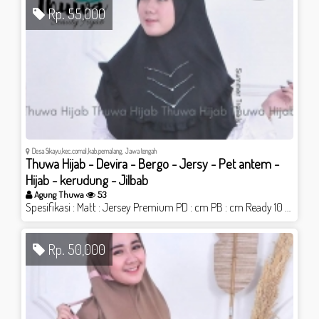
Rp. 55,000
Desa Sikayu,kec.comal,kab.pemalang, Jawa tengah
Thuwa Hijab - Devira - Bergo - Jersy - Pet antem -
Hijab - kerudung - Jilbab
Agung Thuwa
53
Spesifikasi : Matt : Jersey Premium PD : cm PB : cm Ready 10 warna ( cek di web kami ) selisih perbedaan di karenakan proses produksi aksen : Rempel full bawah gantung dan tambahan payet di bagian dada => Pet antem khas Thuwa Hijab <= PRODUSEN Hijab dengan kualitas jahitan dan bahan PILIHAN Produk Original berLabel Thuwa Hijab kunjungi website kami ; www.thuwa.com shopee.co.id/thuwahijab
Rp. 50,000