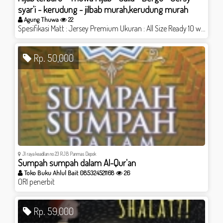
syar'i - kerudung - jilbab murah,kerudung murah
Agung Thuwa
22
Spesifikasi Matt : Jersey Premium Ukuran : All Size Ready 10 warna Pilihan ( cek di website kami / shopee ) selisih perbedaan di karenakan proses produksi aksen : full sambungan dada dengan tambahan mutiara sehingga tampak elegan => Pet antem khas Thuwa Hijab <= PRODUSEN Hijab dengan kualitas jahitan dan bahan PILIHAN Produk Original berLabel Thuwa Hijab kunjungi website kami ; www.thuwa.com shopee.co.id/thuwahijab
Rp. 50,000
Jl raya keadilan no 23 RJB Panmas Depok
Sumpah sumpah dalam Al-Qur'an
Toko Buku Ahlul Bait 085324521168
26
ORI penerbit
Rp. 59,000