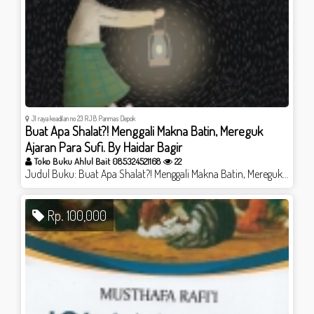
Jl raya keadilan no 23 RJB Panmas Depok
Buat Apa Shalat?! Menggali Makna Batin, Mereguk
Ajaran Para Sufi. By Haidar Bagir
Toko Buku Ahlul Bait 085324521168
22
Judul Buku: Buat Apa Shalat?! Menggali Makna Batin, Mereguk Ajaran Para Sufi. Penulis: Haidar Bagir Jumlah Halaman: 272 Berat: 300 gr Jenis Cover: Soft Cover Kategori: Tasawuf Harga 59.000 Info pembelian 085324521168 tokobukuahlulbait.net Rasulullah Saw. bersabda, “Manakala seorang hamba menghadap kiblat dan mengucapkan ‘Allahu akbar’, dia akan bersih dari dosa laksana baru dilahirkan ibunya.” Shalat seharusnya adalah wahana privat yang di dalamnya percakapan seorang hamba dan Tuhan terjadi dengan begitu dalam dan mesra. Ungkapan Nabi, “Shalat adalah cahaya mataku,” melukiskan luapan kegembiraan yang beliau peroleh ketika shalat. Maka, tak ubahnya dengan yang terjadi pada Nabi Saw., shalat yang benar dapat menghasilkan kebahagiaan dan pencerahan (ilham dan kreativitas) bagi pelakunya. Inilah suatu keadaan yang, oleh Mihaly Csikszentmihalyi—seorang tokoh psikologi positif terkemuka—disebut flow. Buku, yang disusun oleh seseorang yang memiliki concern terhadap Tasawuf (positif) dan Filsafat Islam, ini merupakan upaya untuk menampilkan shalat sebagai jawaban atas kebutuhan eksistensial dan intelektual manusia modern akan kebahagiaan dan pencerahan hidup. Terbagi dalam dua bagian, Bagian Pertama menjelaskan hakikat dan makna shalat yang benar, yang bisa melahirkan kebahagiaan dan pencerahan hidup, berikut konsekuensi komitmen sosialnya. Bagian Kedua—yakni, bagian terpenting buku ini—merupakan penjelasan sekaligus bimbingan dari para sufi besar dan filosof tentang apa dan bagaimana shalat yang sebenarnya itu.
Rp. 100,000