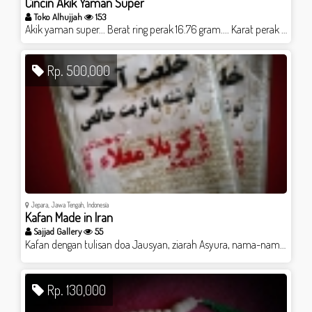
Cincin Akik Yaman Super
Toko Alhujjah
153
Akik yaman super... Berat ring perak 16.76 gram.... Karat perak : 925
Rp. 500,000
Jepara, Jawa Tengah, Indonesia
Kafan Made in Iran
Sajjad Gallery
55
Kafan dengan tulisan doa Jausyan, ziarah Asyura, nama-nama Maksumin, 4 surah Qul.. Ditulis dg turbah Karbala Harga: 500.000 Bonus ✔️turbah ukuran 3cm ✔️Ziarah Asyura ✔️Yasin ✔️Ikat kepala ya aba abdillah Follow dan DM IG @sajjad.gallery Dapatin lebih banyak bonusmu! @sajjad.gallery
Rp. 130,000