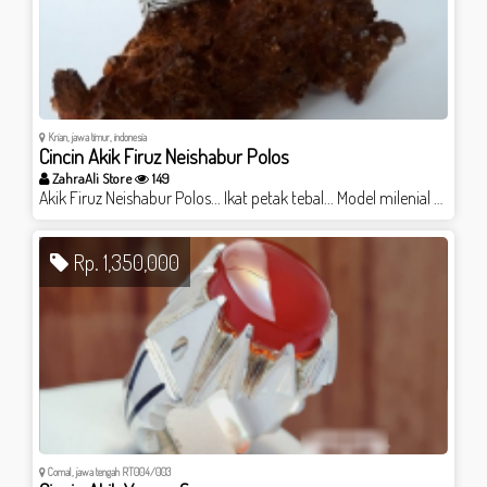
Krian, jawa timur, indonesia
Cincin Akik Firuz Neishabur Polos
ZahraAli Store
149
Akik Firuz Neishabur Polos... Ikat petak tebal... Model milenial cocok utk anak muda sekalipun....
Rp. 1,350,000
Comal, jawa tengah RT004/003