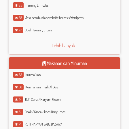
95
Training Limodas
68
Jasa pembuatan website berbasis Wordpress
77
Jual Hewan Qurban
Lebih banyak...
Makanan dan Minuman
65
Kurma iran
68
Kurma Iran merk Al Borz
44
Roti Canai/Maryam Frozen
61
Opak /Gropak khas Banyumas
74
ROTI MARYAM BABE BAZAWA