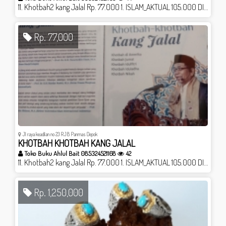
11. Khotbah2 kang Jalal Rp. 77.000 1. ISLAM_AKTUAL 105.000 DISKON JD 95RB 2. ISLAM_ALTERNATIF 98RB DISKON JD 89RB 3. Misteri wasiat nabi 55 jd 44 RB 4. Psikologi agama 89.000 5. Metode penelitian komunikasi 105 jd 95 6. Meraih kebahagiaan 55 7. Psikologi komunikasi 135 jd 125 8. Metode penelitian komunikasi 105 jd 95RB 9. Retorika modern 75rb 10. Sy Fatimah dan imam Ali 50.000 12. Doa dan kebahagian 79.000 13. Tasawuf for Beginner (Usmif) Rp. 45.000 Info 085324521168 tokobukuahlulbait.net
Rp. 77,000
Jl raya keadilan no 23 RJB Panmas Depok
KHOTBAH KHOTBAH KANG JALAL
Toko Buku Ahlul Bait 085324521168
42
11. Khotbah2 kang Jalal Rp. 77.000 1. ISLAM_AKTUAL 105.000 DISKON JD 95RB 2. ISLAM_ALTERNATIF 98RB DISKON JD 89RB 3. Misteri wasiat nabi 55 jd 44 RB 4. Psikologi komunikasi 135 jd 125 5. Metode penelitian komunikasi 105 jd 95 6. Meraih kebahagiaan 55 7. Psikologi komunikasi 135 jd 125 8. Metode penelitian komunikasi 105 jd 95RB 9. Retorika modern 75rb 10. Sy Fatimah dan imam Ali 50.000 12. Doa dan kebahagian 79.000 13. Tasawuf for Beginner (Usmif) Rp. 45.000 Info 085324521168 tokobukuahlulbait.net
Rp. 1,250,000